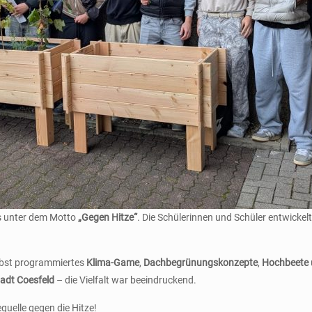
es unter dem Motto
„Gegen Hitze“
. Die Schülerinnen und Schüler entwicke
elbst programmiertes
Klima-Game
,
Dachbegrünungskonzepte
,
Hochbeete
tadt Coesfeld
– die Vielfalt war beeindruckend.
equelle gegen die Hitze!