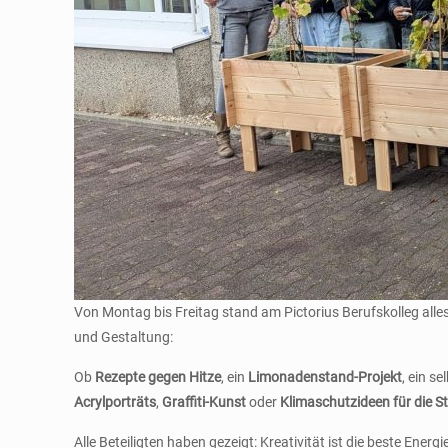
Von Montag bis Freitag stand am Pictorius Berufskolleg all
und Gestaltung:
Ob
Rezepte gegen Hitze
, ein
Limonadenstand-Projekt
, ein s
Acrylporträts
,
Graffiti-Kunst
oder
Klimaschutzideen für die S
Alle Beteiligten haben gezeigt: Kreativität ist die beste Energi