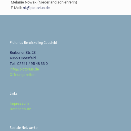
Melanie Nowak (Niederländischlehrerin)
E-Mail:
nk@pictorius.de
Pictorius Berufskolleg Coesfeld
Borkener Str. 23
48653 Coesfeld
Tel.: 02541 / 95 48 33 0
info@pictorius.de
Öffnungszeiten
Links
Impressum
Datenschutz
Soziale Netzwerke