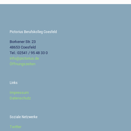
Pictorius Berufskolleg Coesfeld
Borkener Str. 23
48653 Coesfeld
Tel.: 02541 / 95 48 33 0
info@pictorius.de
Öffnungszeiten
Links
Impressum
Datenschutz
Soziale Netzwerke
Twitter