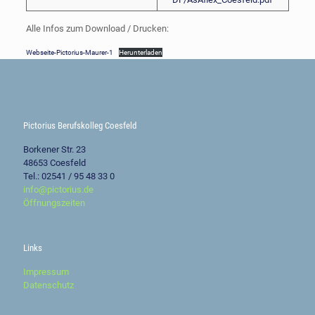
Alle Infos zum Download / Drucken:
Webseite-Pictorius-Maurer-1
Herunterladen
Pictorius Berufskolleg Coesfeld
Borkener Str. 23
48653 Coesfeld
Tel.: 02541 / 95 48 33 0
info@pictorius.de
Öffnungszeiten
Links
Impressum
Datenschutz