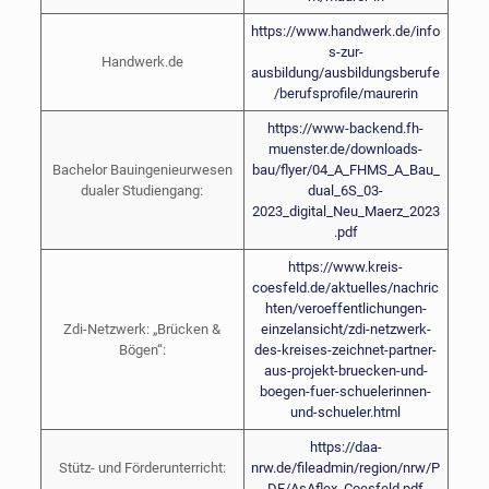
https://www.handwerk.de/info
s-zur-
Handwerk.de
ausbildung/ausbildungsberufe
/berufsprofile/maurerin
https://www-backend.fh-
muenster.de/downloads-
Bachelor Bauingenieurwesen
bau/flyer/04_A_FHMS_A_Bau_
dualer Studiengang:
dual_6S_03-
2023_digital_Neu_Maerz_2023
.pdf
https://www.kreis-
coesfeld.de/aktuelles/nachric
hten/veroeffentlichungen-
Zdi-Netzwerk: „Brücken &
einzelansicht/zdi-netzwerk-
Bögen“:
des-kreises-zeichnet-partner-
aus-projekt-bruecken-und-
boegen-fuer-schuelerinnen-
und-schueler.html
https://daa-
Stütz- und Förderunterricht:
nrw.de/fileadmin/region/nrw/P
DF/AsAflex_Coesfeld.pdf