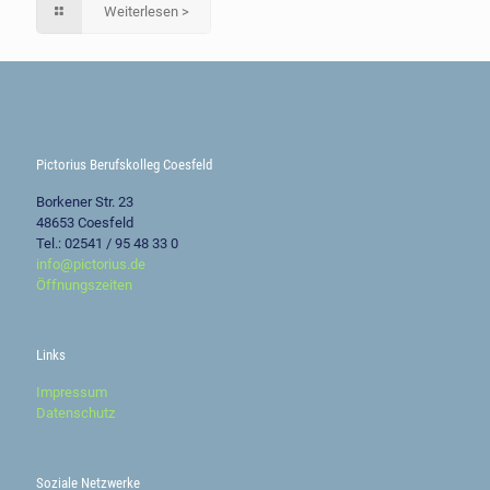
Weiterlesen >
Pictorius Berufskolleg Coesfeld
Borkener Str. 23
48653 Coesfeld
Tel.: 02541 / 95 48 33 0
info@pictorius.de
Öffnungszeiten
Links
Impressum
Datenschutz
Soziale Netzwerke