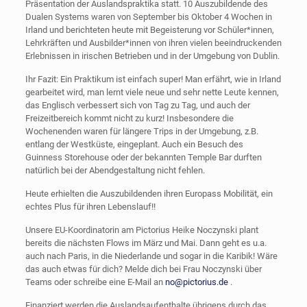
Präsentation der Auslandspraktika statt. 10 Auszubildende des
Dualen Systems waren von September bis Oktober 4 Wochen in
Irland und berichteten heute mit Begeisterung vor Schüler*innen,
Lehrkräften und Ausbilder*innen von ihren vielen beeindruckenden
Erlebnissen in irischen Betrieben und in der Umgebung von Dublin.
Ihr Fazit: Ein Praktikum ist einfach super! Man erfährt, wie in Irland
gearbeitet wird, man lernt viele neue und sehr nette Leute kennen,
das Englisch verbessert sich von Tag zu Tag, und auch der
Freizeitbereich kommt nicht zu kurz! Insbesondere die
Wochenenden waren für längere Trips in der Umgebung, z.B.
entlang der Westküste, eingeplant. Auch ein Besuch des
Guinness Storehouse oder der bekannten Temple Bar durften
natürlich bei der Abendgestaltung nicht fehlen.
Heute erhielten die Auszubildenden ihren Europass Mobilität, ein
echtes Plus für ihren Lebenslauf!!
Unsere EU-Koordinatorin am Pictorius Heike Noczynski plant
bereits die nächsten Flows im März und Mai. Dann geht es u.a.
auch nach Paris, in die Niederlande und sogar in die Karibik! Wäre
das auch etwas für dich? Melde dich bei Frau Noczynski über
Teams oder schreibe eine E-Mail an
no@pictorius.de
.
Finanziert werden die Auslandsaufenthalte übrigens durch das