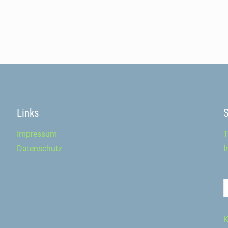
Links
Impressum
T
Datenschutz
I
K