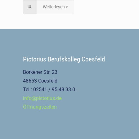
Weiterlesen >
Pictorius Berufskolleg Coesfeld
Borkener Str. 23
48653 Coesfeld
Tel.: 02541 / 95 48 33 0
info@pictorius.de
Öffnungszeiten