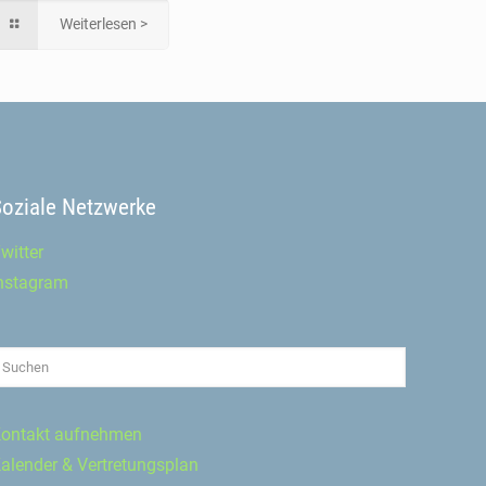
Weiterlesen >
Soziale Netzwerke
witter
nstagram
ontakt aufnehmen
alender & Vertretungsplan